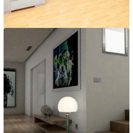
Keď sa do modernej sedačky integruje kreslo aj
gauč
Keď sa do modernej sedačky integruje kreslo aj gauč
14. februára 2018
Jednoduchý dizajn, ktorý sa zameriava na detail
Jednoduchý dizajn, ktorý sa zameriava na detail