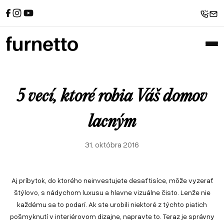
Referencie
Sedačky
Spanie
Recenzie od zákazníkov
Rohové sedačky
Postele
Sedačky u zákazníkov
Atypické postele
Pohovky
Postele u zákazníkov
Sedačky v tvare U
Zákazkové čalúnnictvo
Sofabeds
Referencie
Sedačky
Spanie
Foto z výroby
Kreslá
Recenzie od zákazníkov
Rohové sedačky
Postele
5 vecí, ktoré robia Váš domov
Interiéry a realizácie
Leňošky
Sedačky u zákazníkov
Atypické postele
Pohovky
Taburety
Postele u zákazníkov
Sedačky v tvare U
lacným
Atypické sedačky
Zákazkové čalúnnictvo
Sofabeds
E-shop
31. októbra 2016
Foto z výroby
Kreslá
Interiéry a realizácie
Leňošky
Taburety
Aj príbytok, do ktorého neinvestujete desaťtisíce, môže vyzerať
Atypické sedačky
štýlovo, s nádychom luxusu a hlavne vizuálne čisto. Lenže nie
E-shop
každému sa to podarí. Ak ste urobili niektoré z týchto piatich
pošmyknutí v interiérovom dizajne, napravte to. Teraz je správny