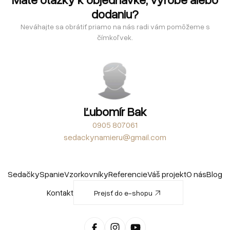
dodaniu?
Neváhajte sa obrátiť priamo na nás radi vám pomôžeme s
čímkoľvek.
Ľubomír Bak
0905 807061
sedackynamieru@gmail.com
Sedačky
Spanie
Vzorkovníky
Referencie
Váš projekt
O nás
Blog
Kontakt
Prejsť do e-shopu