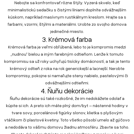
Nebojte sa konfrontovať rôzne štýly. Vyzerá skvelo, keď
minimalistickú sedačku s čistými líniami doplníte odvážnejším
kúskom, napríklad masívnym rustikálnym kreslom. Hrajte sa s
farbami, vzormi, štýlmi a materiálmi. Urobte zo svojho domova
jedinečné miesto.
3. Krémová farba
Krémová farba je veľmi obľúbená, lebo to je kompromis medzi
„nudnou“ bielou a iným farebným odtieňom. Lenže k tomuto
kompromisu sa už roky uchyľujú tisícky domácností, a tak je tento
krémový odtieň z roka na rok generickejší a lacnejší. Nerobte
kompromisy, pokojne si namaľujte steny nabielo, pastelovými či
odvážnejšími odtieňmi.
4. Ňuňu dekorácie
Ňuňu dekorácie sú také rozkošné, že im nedokážete odolať a
kúpite si ich. A preto ich máte plný dom/byt – nástenné hodiny v
tvare sovy, porcelánové figúrky slonov, klietka s plyšovým
vtáčikom či plastové kvetiny. Toto všetko pôsobí umelo až gýčovo
a nedodáva to vášmu domovu žiadnu atmosféru. Zbavte sa toho.