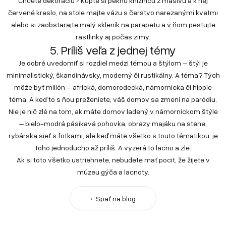
Chcete dekoráciu? Kúpte si peknú knižnicu z masívu a k nej
červené kreslo, na stole majte vázu s čerstvo narezanými kvetmi
alebo si zaobstarajte malý skleník na parapetu a v ňom pestujte
rastlinky aj počas zimy.
5. Príliš veľa z jednej témy
Je dobré uvedomiť si rozdiel medzi témou a štýlom – štýl je
minimalistický, škandinávsky, moderný či rustikálny. A téma? Tých
môže byť milión – africká, domorodecká, námornícka či hippie
téma. A keď to s ňou preženiete, váš domov sa zmení na paródiu.
Nie je nič zlé na tom, ak máte domov ladený v námorníckom štýle
– bielo-modrá pásikavá pohovka, obrazy majáku na stene,
rybárska sieť s fotkami, ale keď máte všetko s touto tématikou, je
toho jednoducho až príliš. A vyzerá to lacno a zle.
Ak si toto všetko ustriehnete, nebudete mať pocit, že žijete v
múzeu gýča a lacnoty.
←
Späť na blog