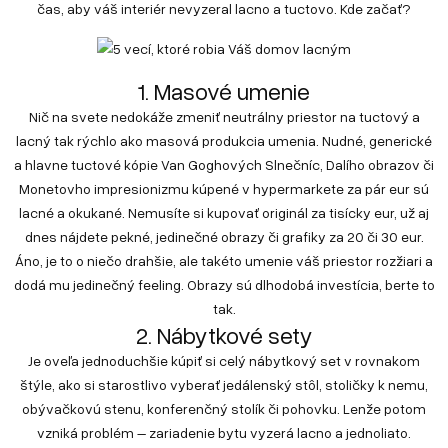
čas, aby váš interiér nevyzeral lacno a tuctovo. Kde začať?
1. Masové umenie
Nič na svete nedokáže zmeniť neutrálny priestor na tuctový a
lacný tak rýchlo ako masová produkcia umenia. Nudné, generické
a hlavne tuctové kópie Van Goghových Slnečníc, Dalího obrazov či
Monetovho impresionizmu kúpené v hypermarkete za pár eur sú
lacné a okukané. Nemusíte si kupovať originál za tisícky eur, už aj
dnes nájdete pekné, jedinečné obrazy či grafiky za 20 či 30 eur.
Áno, je to o niečo drahšie, ale takéto umenie váš priestor rozžiari a
dodá mu jedinečný feeling. Obrazy sú dlhodobá investícia, berte to
tak.
2. Nábytkové sety
Je oveľa jednoduchšie kúpiť si celý nábytkový set v rovnakom
štýle, ako si starostlivo vyberať jedálenský stôl, stoličky k nemu,
obývačkovú stenu, konferenčný stolík či pohovku. Lenže potom
vzniká problém – zariadenie bytu vyzerá lacno a jednoliato.