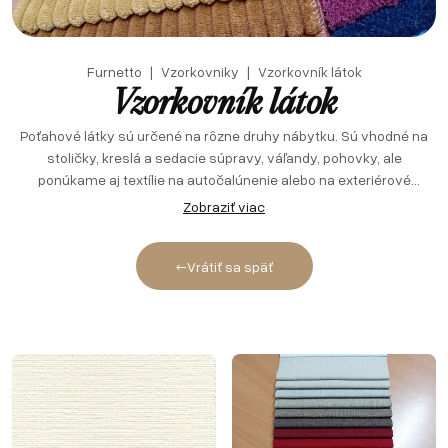
Furnetto
Vzorkovniky
Vzorkovník látok
Vzorkovník látok
Poťahové látky sú určené na rôzne druhy nábytku. Sú vhodné na
stoličky, kreslá a sedacie súpravy, váľandy, pohovky, ale
ponúkame aj textílie na autočalúnenie alebo na exteriérové
použitie. Veríme, že k správnemu výberu Vám pomôže popis so
Zobraziť viac
všetkými potrebnými údajmi. Pri výbere látky berte do úvahy fakt,
že farby zobrazené na monitore sa môžu líšiť od skutočnosti.
←
Vrátiť sa späť