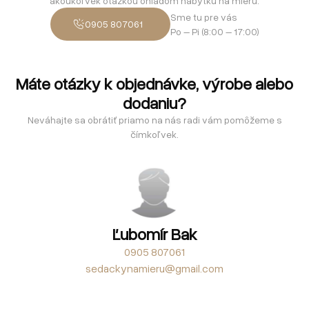
akoukoľvek otázkou ohľadom nábytku na mieru.
Sme tu pre vás
0905 807061
Po – Pi (8:00 – 17:00)
Máte otázky k objednávke, výrobe alebo
dodaniu?
Neváhajte sa obrátiť priamo na nás radi vám pomôžeme s
čímkoľvek.
Ľubomír Bak
0905 807061
sedackynamieru@gmail.com