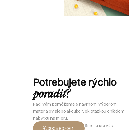
Potrebujete rýchlo
poradiť?
Radi vám pomôžeme s návrhom, výberom
materiálov alebo akoukoľvek otázkou ohľadom
nábytku na mieru.
Sme tu pre vás
0905 807061