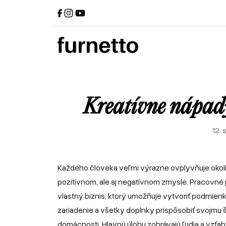
Kreatívne nápady
12.
Každého človeka veľmi výrazne ovplyvňuje okolie v
pozitívnom, ale aj negatívnom zmysle. Pracovné 
vlastný biznis, ktorý umožňuje vytvoriť podmien
zariadenie a všetky doplnky prispôsobiť svojmu št
domácnosti. Hlavnú úlohu zohrávajú ľudia a vzťahy