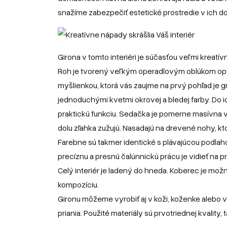
snažíme zabezpečiť estetické prostredie v ich d
Girona v tomto interiéri je súčasťou veľmi kreat
Roh je tvorený veľkým operadlovým oblúkom opti
myšlienkou, ktorá vás zaujme na prvý pohľad je 
jednoduchými kvetmi okrovej a bledej farby. Do i
praktickú funkciu. Sedačka je pomerne masívna
dolu zľahka zužujú. Nasadajú na drevené nohy, kto
Farebne sú takmer identické s plávajúcou podlaho
precíznu a presnú čalúnnickú prácu je vidieť na p
Celý interiér je ladený do hneda. Koberec je možn
kompozíciu.
Gironu môžeme vyrobiť aj v koži, koženke alebo
priania. Použité materiály sú prvotriednej kvality,