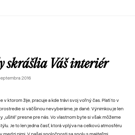
Recenzie od zákazníkov
Rohové sedačky
Postele
Sedačky u zákazníkov
Atypické postele
Pohovky
Postele u zákazníkov
Sedačky v tvare U
Zákazkové čalúnnictvo
Sofabeds
Referencie
Sedačky
Spanie
Foto z výroby
Kreslá
Recenzie od zákazníkov
Rohové sedačky
Postele
Interiéry a realizácie
Leňošky
Sedačky u zákazníkov
Atypické postele
Pohovky
Taburety
Postele u zákazníkov
Sedačky v tvare U
 skrášlia Váš interiér
Atypické sedačky
Zákazkové čalúnnictvo
Sofabeds
E-shop
 septembra 2016
Foto z výroby
Kreslá
Interiéry a realizácie
Leňošky
Taburety
 ktorom žije, pracuje a kde trávi svoj voľný čas. Platí to v
Atypické sedačky
prostredie si väčšinou nevyberáme, je dané. Výnimkou je len
E-shop
ky „ušité“ presne pre nás. Vo vlastnom byte si však môžeme
ýlu. Je to len jedna časť, ktorá vplýva na celkovú atmosféru
 medzi nimi. V našej spoločnosti sa spolu s majiteľmi