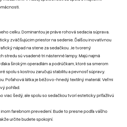
omácnosti.
ívneho celku. Dominantou je práve rohová sedacia súprava.
cky zväčšujúcim priestor na sedenie. Ďalšou inovatívnou
grafický nápad na stene za sedačkou. Je tvorený
ch stredu sú vsadené tri nástenné lampy. Majú najmä
 vďaka širokým operadlám a podrúčkam, ktoré sa smerom
ré spolu s kostrou zaručujú stabilitu a pevnosť súpravy.
u. Poťahová látka je béžovo-hnedý textilný materiál. Veľmi
rvý pohľad.
o viac šedý, ale spolu so sedačkou tvorí esteticky príťažlivú
 v inom farebnom prevedení. Bude to presne podľa vášho
 takže určite budete spokojní.